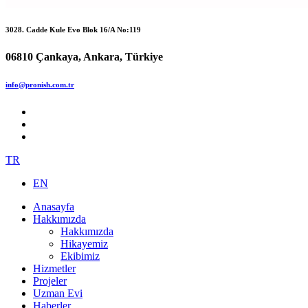
3028. Cadde Kule Evo Blok 16/A No:119
06810 Çankaya, Ankara, Türkiye
info@pronish.com.tr
TR
EN
Anasayfa
Hakkımızda
Hakkımızda
Hikayemiz
Ekibimiz
Hizmetler
Projeler
Uzman Evi
Haberler