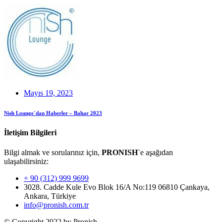
Mayıs 19, 2023
Nish Lounge`dan Haberler – Bahar 2023
İletişim Bilgileri
Bilgi almak ve sorularınız için,
PRONISH`
e aşağıdan
ulaşabilirsiniz:
+ 90 (312) 999 9699
3028. Cadde Kule Evo Blok 16/A No:119 06810 Çankaya,
Ankara, Türkiye
info@pronish.com.tr
© Copyright 2022 by Pronish