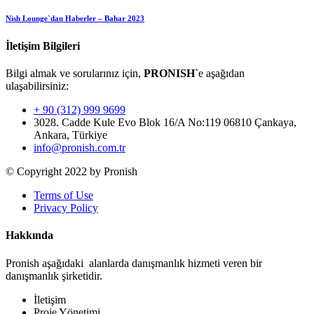
Nish Lounge`dan Haberler – Bahar 2023
İletişim Bilgileri
Bilgi almak ve sorularınız için,
PRONISH`
e aşağıdan
ulaşabilirsiniz:
+ 90 (312) 999 9699
3028. Cadde Kule Evo Blok 16/A No:119 06810 Çankaya,
Ankara, Türkiye
info@pronish.com.tr
© Copyright 2022 by Pronish
Terms of Use
Privacy Policy
Hakkında
Pronish aşağıdaki alanlarda danışmanlık hizmeti veren bir
danışmanlık şirketidir.
İletişim
Proje Yönetimi