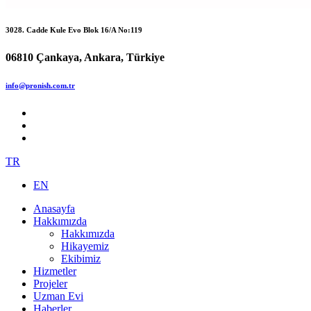
3028. Cadde Kule Evo Blok 16/A No:119
06810 Çankaya, Ankara, Türkiye
info@pronish.com.tr
TR
EN
Anasayfa
Hakkımızda
Hakkımızda
Hikayemiz
Ekibimiz
Hizmetler
Projeler
Uzman Evi
Haberler